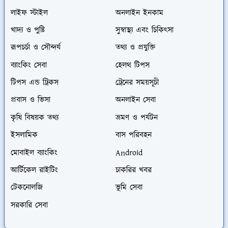
লাইফ স্টাইল
অনলাইন ইনকাম
খাদ্য ও পুষ্টি
সুস্বাস্থ্য এবং চিকিৎসা
রূপচর্চা ও সৌন্দর্য
তথ্য ও প্রযুক্তি
ব্যাংকিং সেবা
হেলথ টিপস
টিপস এন্ড ট্রিকস
ট্রেনের সময়সূচী
প্রবাস ও ভিসা
অনলাইন সেবা
কৃষি বিষয়ক তথ্য
ভ্রমণ ও পর্যটন
ইসলামিক
বাস পরিবহন
মোবাইল ব্যাংকিং
Android
আর্টিকেল রাইটিং
চাকরির খবর
টেকনোলজি
ভূমি সেবা
সরকারি সেবা