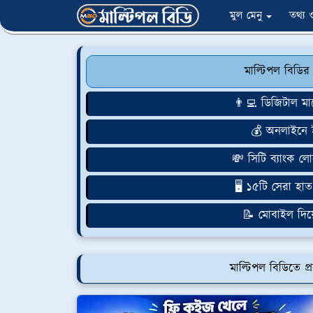
মুল মেনু
তথ্য ও 
মাল্টিপল বিডির
👨‍💻 ডিজিটাল মা
💰 অনলাইনে
💸 সিটি ব্যাংক লো
🖥️ ১৫টি সেরা হাত 
📝 মোবাইল দিয়
মাল্টিপল বিডিতে প্