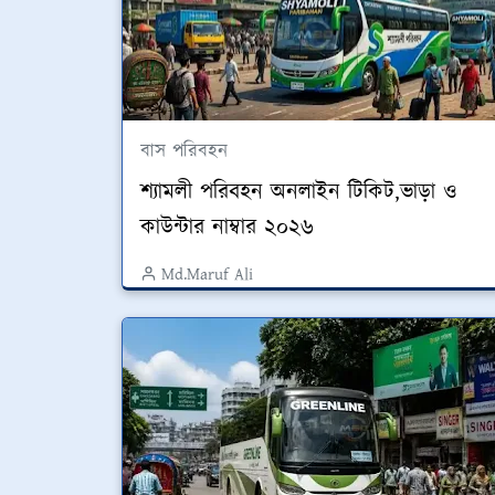
বাস পরিবহন
শ্যামলী পরিবহন অনলাইন টিকিট,ভাড়া ও
কাউন্টার নাম্বার ২০২৬
Md.Maruf Ali