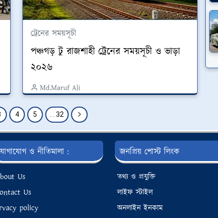
ট্রেনের সময়সূচী
পঞ্চগড় টু রাজশাহী ট্রেনের সময়সূচী ও ভাড়া
২০২৬
Md.Maruf Ali
3
4
5
. . 32
যোগাযোগ ও নীতিমালা :
জনপ্রিয় পোস্ট লিংক
bout Us
তথ্য ও প্রযুক্তি
ontact Us
লাইফ স্টাইল
rvacy policy
অনলাইন ইনকাম