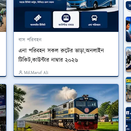
স
বাস পরিবহন
এনা পরিবহন সকল রুটের ভাড়া,অনলাইন
টিকিট,কাউন্টার নাম্বার ২০২৬
Md.Maruf Ali