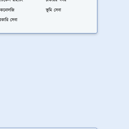
্টিকেল রাইটিং
চাকরির খবর
েকনোলজি
ভূমি সেবা
রকারি সেবা