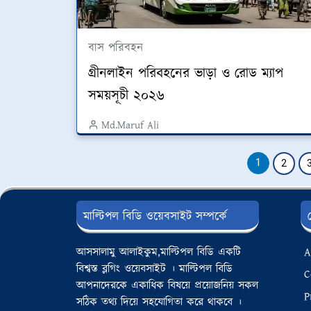
বাস পরিবহন
গ্রীনলাইন পরিবহনের ভাড়া ও রোড ম্যাপ
সময়সূচী ২০২৬
Md.Maruf Ali
1
2
মাল্টিপল বিডি ওয়েবসাইট সম্পর্কে
আসসালামু আলাইকুম,মাল্টিপল বিডি একটি
A
বিশ্বস্ত ব্লগিং ওয়েবসাইট । মাল্টিপল বিডি
C
আপনাদেরকে একাধিক বিষয়ে প্রয়োজনিয় সকল
P
সঠিক তথ্য দিয়ে সহযোগিতা করে থাকবে ।