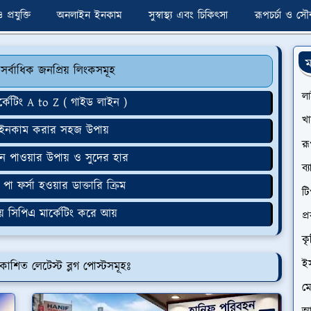
প্রযুক্তি
অনলাইন ইনকাম
সুস্বাস্থ্য এবং চিকিৎসা
রূপচর্চা ও সৌন্
ম
 সর্বাধিক জনপ্রিয় লিংকসমূহ
ল
র্কেটিং A to Z ( গাইড লাইন )
খা
 ইনকাম করার সহজ উপায়
রূ
ন পাওয়ার উপায় ও সুদের হার
ব্
পা ফর্সা হওয়ার ডাক্তারি ক্রিম
টি
ে সিপিএ মার্কেটিং করে আয়
প্
কৃ
ই
রকাশিত লেটেস্ট ব্লগ পোস্টসমূহঃ
মো