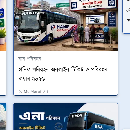
আর
ট
স
বাস পরিবহন
হানিফ পরিবহন অনলাইন টিকিট ও পরিবহন
নাম্বার ২০২৬
Md.Maruf Ali