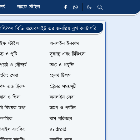
দর্য
লাইফ স্টাইল
াল্টিপল বিডি ওয়েবসাইট এর জনপ্রিয় ব্লগ ক্যাটাগরি
াইফ স্টাইল
অনলাইন ইনকাম
দ্য ও পুষ্টি
সুস্বাস্থ্য এবং চিকিৎসা
পচর্চা ও সৌন্দর্য
তথ্য ও প্রযুক্তি
যাংকিং সেবা
হেলথ টিপস
পস এন্ড ট্রিকস
ট্রেনের সময়সূচী
রবাস ও ভিসা
অনলাইন সেবা
ষি বিষয়ক তথ্য
ভ্রমণ ও পর্যটন
সলামিক
বাস পরিবহন
বাইল ব্যাংকিং
Android