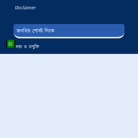
Disclaimer
জনপ্রিয় পোস্ট লিংক
তথ্য ও প্রযুক্তি
লাইফ স্টাইল
অনলাইন ইনকাম
সুস্বাস্থ্য এবং চিকিৎসা
টিপস এন্ড ট্রিকস
মাল্টিপল বিডির উদ্দেশ্য
আমি মাল্টিপল বিডির অ্যাডমিন মারুফ আলী বাংলা ভাষায় ব্লগিং
এর মাধ্যমে দেশ-বিদেশের মানুষের কাছে প্রয়োজনিয় সকল সঠিক