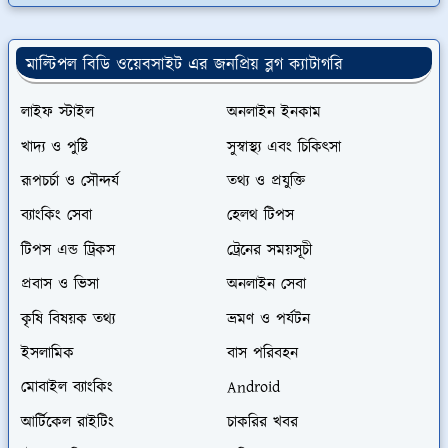
মাল্টিপল বিডি ওয়েবসাইট এর জনপ্রিয় ব্লগ ক্যাটাগরি
লাইফ স্টাইল
অনলাইন ইনকাম
খাদ্য ও পুষ্টি
সুস্বাস্থ্য এবং চিকিৎসা
রূপচর্চা ও সৌন্দর্য
তথ্য ও প্রযুক্তি
ব্যাংকিং সেবা
হেলথ টিপস
টিপস এন্ড ট্রিকস
ট্রেনের সময়সূচী
প্রবাস ও ভিসা
অনলাইন সেবা
কৃষি বিষয়ক তথ্য
ভ্রমণ ও পর্যটন
ইসলামিক
বাস পরিবহন
মোবাইল ব্যাংকিং
Android
আর্টিকেল রাইটিং
চাকরির খবর