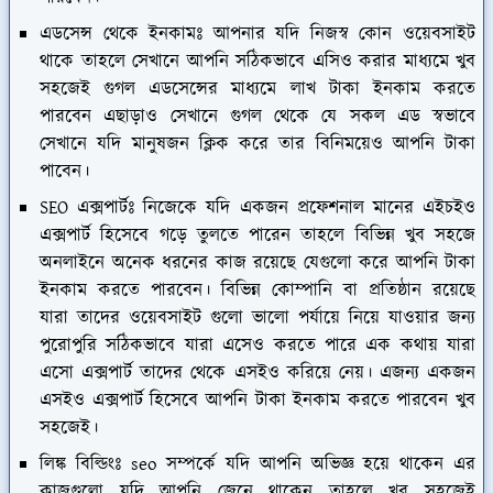
এডসেন্স থেকে ইনকামঃ
আপনার যদি নিজস্ব কোন ওয়েবসাইট
থাকে তাহলে সেখানে আপনি সঠিকভাবে এসিও করার মাধ্যমে খুব
সহজেই গুগল এডসেন্সের মাধ্যমে লাখ টাকা ইনকাম করতে
পারবেন এছাড়াও সেখানে গুগল থেকে যে সকল এড স্বভাবে
সেখানে যদি মানুষজন ক্লিক করে তার বিনিময়েও আপনি টাকা
পাবেন।
SEO এক্সপার্টঃ
নিজেকে যদি একজন প্রফেশনাল মানের এইচইও
এক্সপার্ট হিসেবে গড়ে তুলতে পারেন তাহলে বিভিন্ন খুব সহজে
অনলাইনে অনেক ধরনের কাজ রয়েছে যেগুলো করে আপনি টাকা
ইনকাম করতে পারবেন। বিভিন্ন কোম্পানি বা প্রতিষ্ঠান রয়েছে
যারা তাদের ওয়েবসাইট গুলো ভালো পর্যায়ে নিয়ে যাওয়ার জন্য
পুরোপুরি সঠিকভাবে যারা এসেও করতে পারে এক কথায় যারা
এসো এক্সপার্ট তাদের থেকে এসইও করিয়ে নেয়। এজন্য একজন
এসইও এক্সপার্ট হিসেবে আপনি টাকা ইনকাম করতে পারবেন খুব
সহজেই।
লিঙ্ক বিল্ডিংঃ
seo সম্পর্কে যদি আপনি অভিজ্ঞ হয়ে থাকেন এর
কাজগুলো যদি আপনি জেনে থাকেন তাহলে খুব সহজেই