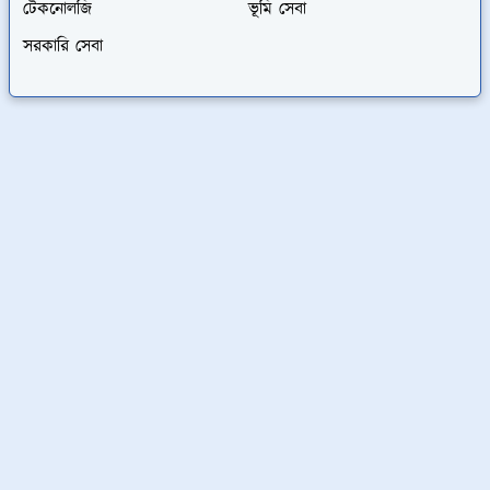
টেকনোলজি
ভূমি সেবা
সরকারি সেবা