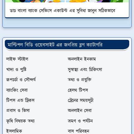
ডাচ বাংলা ব্যাংক সেভিংস একাউন্ট এর সুবিধা জানুন সঠিকভাবে
মাল্টিপল বিডি ওয়েবসাইট এর জনপ্রিয় ব্লগ ক্যাটাগরি
লাইফ স্টাইল
অনলাইন ইনকাম
খাদ্য ও পুষ্টি
সুস্বাস্থ্য এবং চিকিৎসা
রূপচর্চা ও সৌন্দর্য
তথ্য ও প্রযুক্তি
ব্যাংকিং সেবা
হেলথ টিপস
টিপস এন্ড ট্রিকস
ট্রেনের সময়সূচী
প্রবাস ও ভিসা
অনলাইন সেবা
কৃষি বিষয়ক তথ্য
ভ্রমণ ও পর্যটন
ইসলামিক
বাস পরিবহন