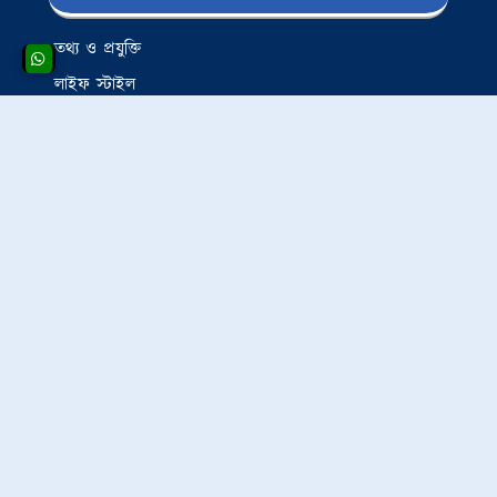
তথ্য ও প্রযুক্তি
লাইফ স্টাইল
অনলাইন ইনকাম
সুস্বাস্থ্য এবং চিকিৎসা
টিপস এন্ড ট্রিকস
মাল্টিপল বিডির উদ্দেশ্য
আমি মাল্টিপল বিডির অ্যাডমিন মারুফ আলী বাংলা ভাষায় ব্লগিং
এর মাধ্যমে দেশ-বিদেশের মানুষের কাছে প্রয়োজনিয় সকল সঠিক
তথ্য পৌছিয়ে দিতে চাই । এখানে চাকরি থেকে শুরু করে শিক্ষা,
চিকিৎসা,বিজ্ঞান,তথ্য প্রযুক্তি সহ ইসলামিক তথ্য,কৃষি ইত্যাদি
বিষয়ে সঠিক তথ্য পাওয়া যাবে ।
Copyright © 2013-2023
Made With