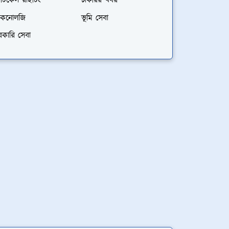
্টিকেল রাইটিং
চাকরির খবর
েকনোলজি
ভূমি সেবা
রকারি সেবা