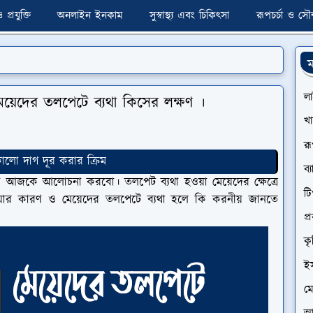
প্রযুক্তি
অনলাইন ইনকাম
সুস্বাস্থ্য এবং চিকিৎসা
রূপচর্চা ও সৌন্
ম
ল
য়েদের তলপেটে ব্যথা কিসের লক্ষণ ।
খা
রূ
ালো দাগ দূর করার ক্রিম
ব্
া আজকে আলোচনা করবো। তলপেট ব্যথা হওয়া মেয়েদের ক্ষেত্রে
টি
য়ার কারণ ও মেয়েদের তলপেটে ব্যথা হলে কি করনীয় জানতে
প্
কৃ
ই
মো