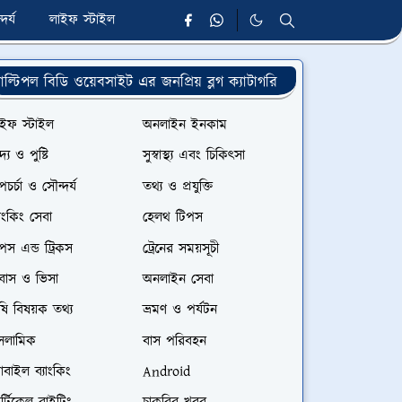
দর্য
লাইফ স্টাইল
াল্টিপল বিডি ওয়েবসাইট এর জনপ্রিয় ব্লগ ক্যাটাগরি
াইফ স্টাইল
অনলাইন ইনকাম
দ্য ও পুষ্টি
সুস্বাস্থ্য এবং চিকিৎসা
পচর্চা ও সৌন্দর্য
তথ্য ও প্রযুক্তি
যাংকিং সেবা
হেলথ টিপস
পস এন্ড ট্রিকস
ট্রেনের সময়সূচী
রবাস ও ভিসা
অনলাইন সেবা
ষি বিষয়ক তথ্য
ভ্রমণ ও পর্যটন
সলামিক
বাস পরিবহন
বাইল ব্যাংকিং
Android